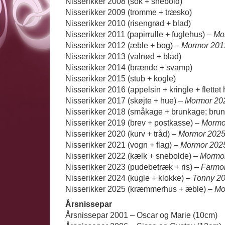
Nisserikker 2008 (sok + snebold)
Nisserikker 2009 (tromme + træsko)
Nisserikker 2010 (risengrød + blad)
Nisserikker 2011 (papirrulle + fuglehus) –
Mo
Nisserikker 2012 (æble + bog) –
Mormor 201
Nisserikker 2013 (valnød + blad)
Nisserikker 2014 (brænde + svamp)
Nisserikker 2015 (stub + kogle)
Nisserikker 2016 (appelsin + kringle + flettet 
Nisserikker 2017 (skøjte + hue) –
Mormor 20
Nisserikker 2018 (småkage + brunkage; bru
Nisserikker 2019 (brev + postkasse) –
Mormo
Nisserikker 2020 (kurv + tråd) –
Mormor 202
Nisserikker 2021 (vogn + flag) –
Mormor 202
Nisserikker 2022 (kælk + snebolde) –
Mormor
Nisserikker 2023 (pudebetræk + ris) –
Farmo
Nisserikker 2024 (kugle + klokke) –
Tonny 2
Nisserikker 2025 (kræmmerhus + æble) –
Mo
Årsnissepar
Årsnissepar 2001 – Oscar og Marie (10cm)