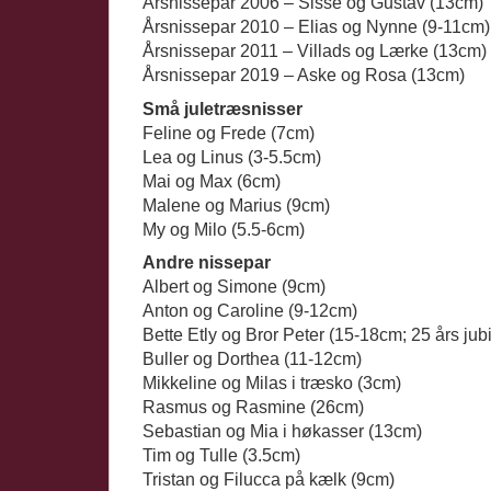
Årsnissepar 2006 – Sisse og Gustav (13cm)
Årsnissepar 2010 – Elias og Nynne (9-11cm)
Årsnissepar 2011 – Villads og Lærke (13cm)
Årsnissepar 2019 – Aske og Rosa (13cm)
Små juletræsnisser
Feline og Frede (7cm)
Lea og Linus (3-5.5cm)
Mai og Max (6cm)
Malene og Marius (9cm)
My og Milo (5.5-6cm)
Andre nissepar
Albert og Simone (9cm)
Anton og Caroline (9-12cm)
Bette Etly og Bror Peter (15-18cm; 25 års j
Buller og Dorthea (11-12cm)
Mikkeline og Milas i træsko (3cm)
Rasmus og Rasmine (26cm)
Sebastian og Mia i høkasser (13cm)
Tim og Tulle (3.5cm)
Tristan og Filucca på kælk (9cm)