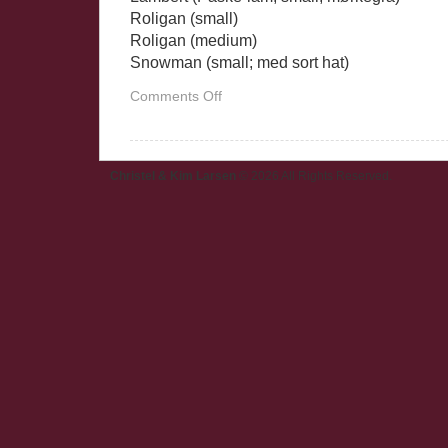
Roligan (small)
Roligan (medium)
Snowman (small; med sort hat)
on
Comments Off
Nisser
Christel & Kim Larsen
© 2026 All Rights Reserved.