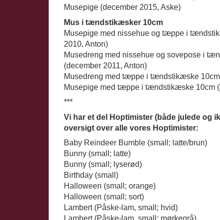
Musepige (december 2015, Aske)
Mus i tændstikæsker 10cm
Musepige med nissehue og tæppe i tændst
2010, Anton)
Musedreng med nissehue og sovepose i tæ
(december 2011, Anton)
Musedreng med tæppe i tændstikæske 10cm
Musepige med tæppe i tændstikæske 10cm (
***
Vi har et del Hoptimister (både julede og i
oversigt over alle vores Hoptimister:
Baby Reindeer Bumble (small; latte/brun)
Bunny (small; latte)
Bunny (small; lyserød)
Birthday (small)
Halloween (small; orange)
Halloween (small; sort)
Lambert (Påske-lam, small; hvid)
Lambert (Påske-lam, small; mørkegrå)