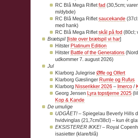
RC Blå Mega Riflet
fad
(30,5cm; varen
m/dybde)
RC Blå Mega Riflet
saucekande
(37cl
med hank)
RC Blå Mega Riflet
skål på fod
(80cl;
Brætspil
[
liste over brætspil vi har
]
Hitster
Platinum Edition
Hitster
Battle of the Generations
(Nord
udkommer 7. august 2026)
Jul
Klarborg Julegrise
Øffe og Olfert
Klarborg Gæslinger
Rumle og Rufus
Klarborg
Nisserikker 2026
–
Imerco
/
Georg Jensen
Lyra topstjerne 2025
(li
Kop & Kande
De umulige
UDGÅET! –
Spiegelau Beverly Hills de
hvidvinglas (21,7cm/38cl) – kun ét gla
EKSISTERER IKKE! –
Royal Copenh
isasietter (klare/blå)