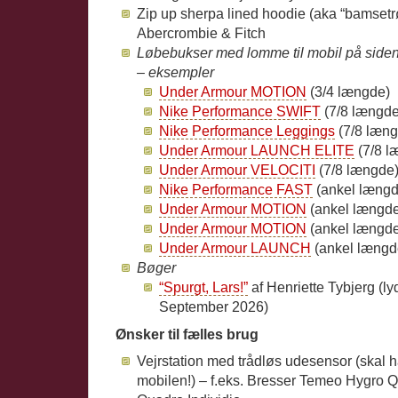
Zip up sherpa lined hoodie (aka “bamsetrøje
Abercrombie & Fitch
Løbebukser med lomme til mobil på siden a
– eksempler
Under Armour MOTION
(3/4 længde)
Nike Performance SWIFT
(7/8 længde
Nike Performance Leggings
(7/8 læng
Under Armour LAUNCH ELITE
(7/8 l
Under Armour VELOCITI
(7/8 længde
Nike Performance FAST
(ankel længd
Under Armour MOTION
(ankel længde;
Under Armour MOTION
(ankel længde;
Under Armour LAUNCH
(ankel længd
Bøger
“Spurgt, Lars!”
af Henriette Tybjerg (l
September 2026)
Ønsker til fælles brug
Vejrstation med trådløs udesensor (skal h
mobilen!) – f.eks. Bresser Temeo Hygro Q