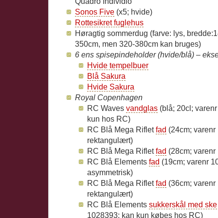
Quadro Individio
Sonos Five
(x5; hvide)
Rottesikret fuglehus
Høragtig sommerdug (farve: lys, bredde:
350cm, men 320-380cm kan bruges)
6 ens spisepindeholder (hvide/blå) – eks
Hvide tempelbuer
Blå Sakura
Hvide Sakura
Royal Copenhagen
RC Waves
vandglas
(blå; 20cl; varen
kun hos RC)
RC Blå Mega Riflet
fad
(24cm; varenr
rektangulært)
RC Blå Mega Riflet
fad
(28cm; varenr 
RC Blå Elements
fad
(19cm; varenr 1
asymmetrisk)
RC Blå Mega Riflet
fad
(36cm; varenr
rektangulært)
RC Blå Elements
sukkerskål med ske
1028393; kan kun købes hos RC)