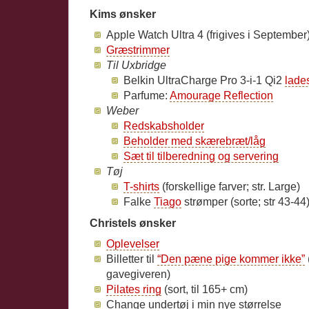
Kims ønsker
Apple Watch Ultra 4 (frigives i September
Græstrimmer
Til Uxbridge
Belkin UltraCharge Pro 3-i-1 Qi2
lade
Parfume:
Amourage Reflection
Weber
Redskabsholder
Beholder med skærebræt/låg
Sæt til tilberedning og servering
Tøj
T-shirts
(forskellige farver; str. Large)
Falke
Tiago
strømper (sorte; str 43-44
Christels ønsker
Oplevelser
Billetter til
“Den pæne pige kommer ikke”
gavegiveren)
Pilates ring
(sort, til 165+ cm)
Change undertøj i min nye størrelse