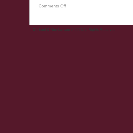
on
Comments Off
Ønskeseddel
Christel & Kim Larsen
© 2026 All Rights Reserved.