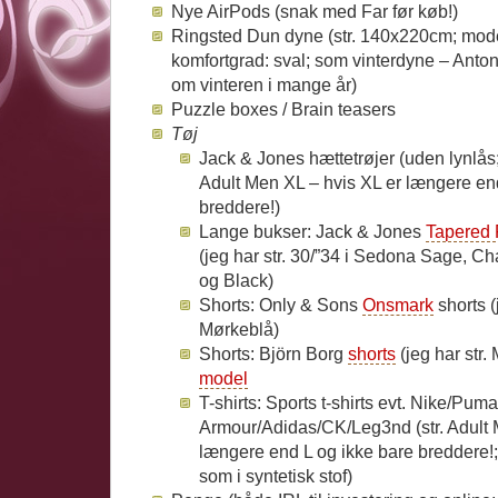
Nye AirPods (snak med Far før køb!)
Ringsted Dun dyne (str. 140x220cm; mod
komfortgrad: sval; som vinterdyne – Ant
om vinteren i mange år)
Puzzle boxes / Brain teasers
Tøj
Jack & Jones hættetrøjer (uden lynlås; 
Adult Men XL – hvis XL er længere en
breddere!)
Lange bukser: Jack & Jones
Tapered 
(jeg har str. 30/”34 i Sedona Sage, Ch
og Black)
Shorts: Only & Sons
Onsmark
shorts (j
Mørkeblå)
Shorts: Björn Borg
shorts
(jeg har str. 
model
T-shirts: Sports t-shirts evt. Nike/Pum
Armour/Adidas/CK/Leg3nd (str. Adult 
længere end L og ikke bare breddere!; 
som i syntetisk stof)