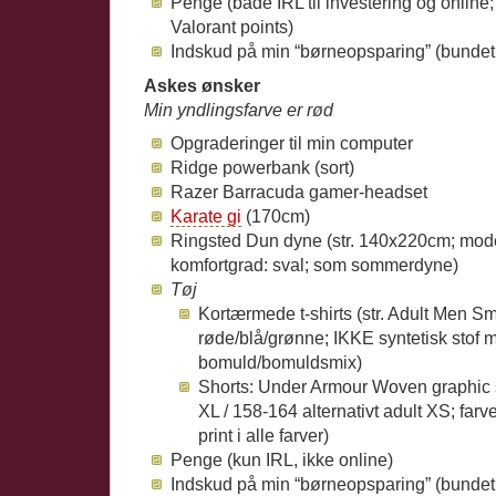
Penge (både IRL til investering og online; 
Valorant points)
Indskud på min “børneopsparing” (bundet ti
Askes ønsker
Min yndlingsfarve er rød
Opgraderinger til min computer
Ridge powerbank (sort)
Razer Barracuda gamer-headset
Karate gi
(170cm)
Ringsted Dun dyne (str. 140x220cm; mod
komfortgrad: sval; som sommerdyne)
Tøj
Kortærmede t-shirts (str. Adult Men Sm
røde/blå/grønne; IKKE syntetisk stof 
bomuld/bomuldsmix)
Shorts: Under Armour Woven graphic sh
XL / 158-164 alternativt adult XS; farv
print i alle farver)
Penge (kun IRL, ikke online)
Indskud på min “børneopsparing” (bundet ti