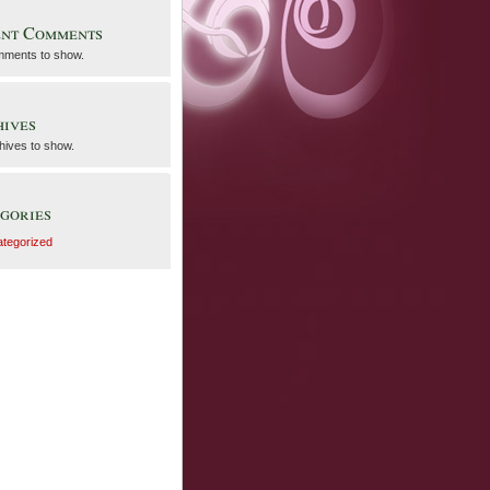
ent Comments
ments to show.
ives
hives to show.
gories
tegorized