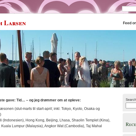
m Larsen
Feed o
Searc
ste gave: Tid… – og jeg drømmer om at opleve:
sonen (slut-marts til start-april; inkl. Tokyo, Kyoto, Osaka og
)
li (Indonesien), Hong Kong, Beijing, Lhasa, Shaolin Templet (Kina),
Rece
, Kuala Lumpur (Malaysia), Angkor Wat (Cambodia), Taj Mahal