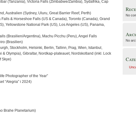
nzibar (Tanzania), Victoria Falls (Zimbabwe/Zambia), Sydafrika, Cap
Rec
, Australien (Sydney, Uluru, Great Barrier Reef, Perth)
No com
 Falls & Horseshoe Falls (US & Canada), Toronto (Canada), Grand
S), Yellowstone National Park (US), Los Angeles (US), Panama,
Arch
lls (Brasilien/Argentina), Machu Picchu (Peru), Angel Falls
No arc
ro (Brasilien)
rgh, Stockholm, Helsinki, Berlin, Tallinn, Prag, Wien, Istanbul,
i & Olympia), Gibraltar, Nordkap-plateauet, Nordskotland (inkl. Lock
Cate
f Skye)
Unca
life Photographer of the Year”
set “Alegria” i 2024)
ho Brahe Planetarium)