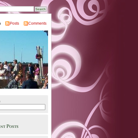
n
Posts
Comments
h
Search
nt Posts