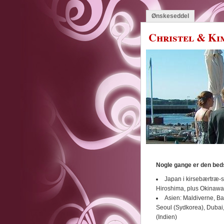
Ønskeseddel
Christel & Ki
Nogle gange er den bed
Japan i kirsebærtræ-sæ
Hiroshima, plus Okinawa
Asien: Maldiverne, Ba
Seoul (Sydkorea), Dubai
(Indien)