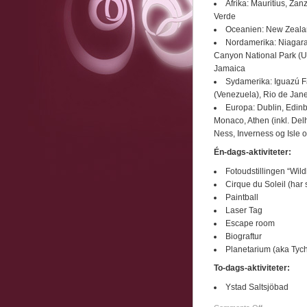
Afrika: Mauritius, Za
Verde
Oceanien: New Zealand
Nordamerika: Niagara
Canyon National Park (U
Jamaica
Sydamerika: Iguazú Fa
(Venezuela), Rio de Janei
Europa: Dublin, Edinbu
Monaco, Athen (inkl. Delh
Ness, Inverness og Isle o
Én-dags-aktiviteter:
Fotoudstillingen “Wild
Cirque du Soleil (har 
Paintball
Laser Tag
Escape room
Biograftur
Planetarium (aka Tyc
To-dags-aktiviteter:
Ystad Saltsjöbad
on